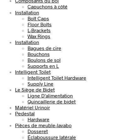
Composants du bol
Capuchons à côté
Installation
Bolt Caps
Floor Bolts
L-Brackets
Wax Rings
Installation
Bagues de cire
Bouchons
Boulons de sol
Supports en L
Intelligent Toilet
Intelligent Toilet Hardware
Supply Line
Le Siège de Bidet
Ligne D'alimentation
Quincaillerie de bidet
Matériel Urinoir
Pedestal
Hardware
Pièces de meuble-lavabo
Dosseret
Éclaboussure latérale