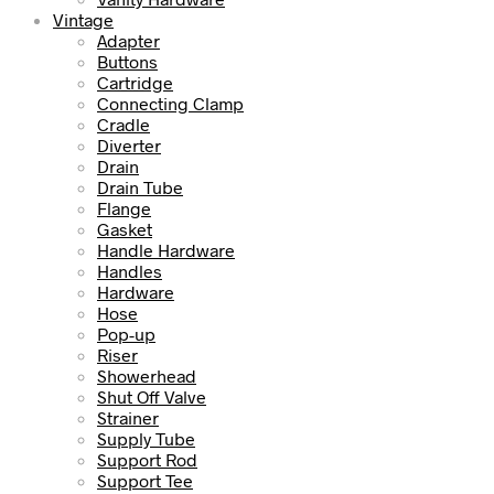
Vintage
Adapter
Buttons
Cartridge
Connecting Clamp
Cradle
Diverter
Drain
Drain Tube
Flange
Gasket
Handle Hardware
Handles
Hardware
Hose
Pop-up
Riser
Showerhead
Shut Off Valve
Strainer
Supply Tube
Support Rod
Support Tee