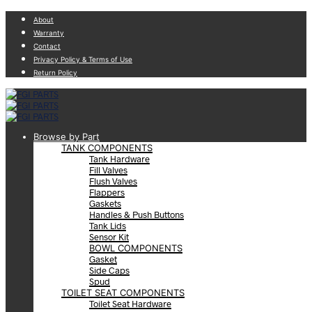
About
Warranty
Contact
Privacy Policy & Terms of Use
Return Policy
Browse by Part
TANK COMPONENTS
Tank Hardware
Fill Valves
Flush Valves
Flappers
Gaskets
Handles & Push Buttons
Tank Lids
Sensor Kit
BOWL COMPONENTS
Gasket
Side Caps
Spud
TOILET SEAT COMPONENTS
Toilet Seat Hardware