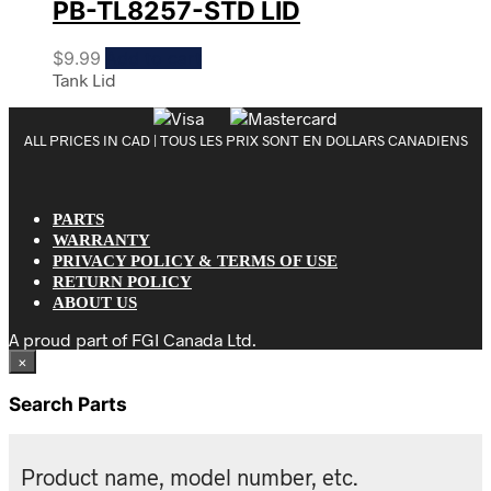
PB-TL8257-STD LID
$
9.99
Add to cart
Tank Lid
ALL PRICES IN CAD | TOUS LES PRIX SONT EN DOLLARS CANADIENS
PARTS
WARRANTY
PRIVACY POLICY & TERMS OF USE
RETURN POLICY
ABOUT US
A proud part of FGI Canada Ltd.
×
Search Parts