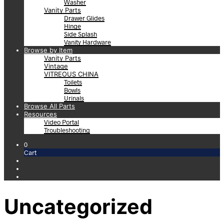
Washer
Vanity Parts
Drawer Glides
Hinge
Side Splash
Vanity Hardware
Browse by Item
Vanity Parts
Vintage
VITREOUS CHINA
Toilets
Bowls
Urinals
Browse All Parts
Resources
Video Portal
Troubleshooting
0
Cart
Uncategorized