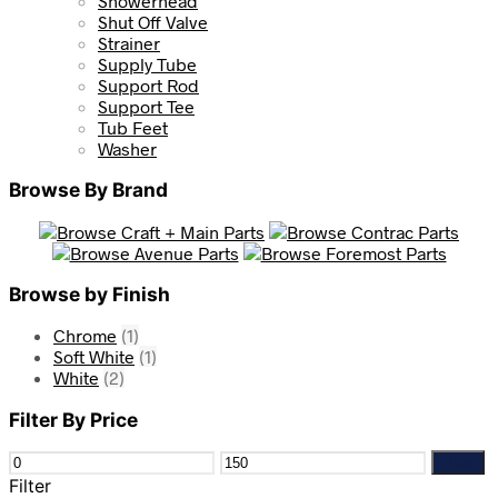
Showerhead
Shut Off Valve
Strainer
Supply Tube
Support Rod
Support Tee
Tub Feet
Washer
Browse By Brand
Browse by Finish
Chrome
(1)
Soft White
(1)
White
(2)
Filter By Price
Min
Max
Filter
price
price
Filter