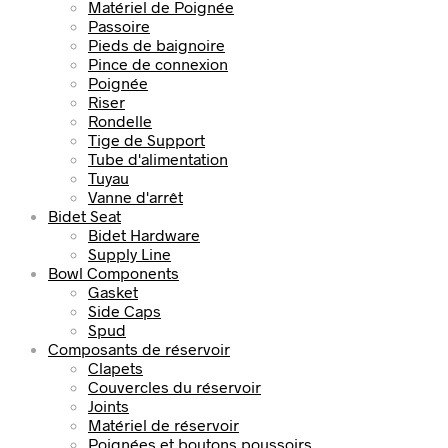
Matériel de Poignée
Passoire
Pieds de baignoire
Pince de connexion
Poignée
Riser
Rondelle
Tige de Support
Tube d'alimentation
Tuyau
Vanne d'arrêt
Bidet Seat
Bidet Hardware
Supply Line
Bowl Components
Gasket
Side Caps
Spud
Composants de réservoir
Clapets
Couvercles du réservoir
Joints
Matériel de réservoir
Poignées et boutons poussoirs