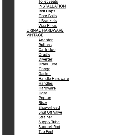
Toilet Seats
INSTALLATION
Bolt Caps
Floor Bolts
L-Brackets
Wax Rings
URINAL HARDWARE
VINTAGE
Adapter
Buttons
Cartridge
Cradle
Diverter
Drain Tube
Flange
Gasket
Handle Hardware
Handles
Hardware
Hose
Pop-up
Riser
Showerhead
Shut Off Valve
Strainer
Supply Tube
Support Rod
Tub Feet