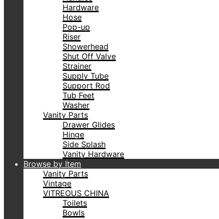
Hardware
Hose
Pop-up
Riser
Showerhead
Shut Off Valve
Strainer
Supply Tube
Support Rod
Tub Feet
Washer
Vanity Parts
Drawer Glides
Hinge
Side Splash
Vanity Hardware
Browse by Item
Vanity Parts
Vintage
VITREOUS CHINA
Toilets
Bowls