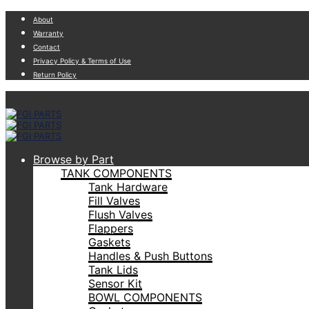
About
Warranty
Contact
Privacy Policy & Terms of Use
Return Policy
Browse by Part
TANK COMPONENTS
Tank Hardware
Fill Valves
Flush Valves
Flappers
Gaskets
Handles & Push Buttons
Tank Lids
Sensor Kit
BOWL COMPONENTS