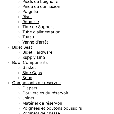
Pieds de baignoire
Pince de connexion
Poignée
Riser
Rondelle
Tige de Support
Tube d'alimentation
Tuyau
Vanne d'arrêt
Bidet Seat
Bidet Hardware
Supply Line
Bowl Components
Gasket
Side Caps
Spud
Composants de réservoir
Clapets
Couvercles du réservoir
Joints
Matériel de réservoir
Poignées et boutons poussoirs
Robinets de chasse