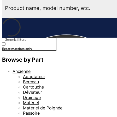
Generic filters
Exact matches only
Browse by Part
Ancienne
Adaptateur
Berceau
Cartouche
Déviateur
Drainage
Matériel
Matériel de Poignée
Passoire