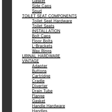
Gasket
Side Caps
Spud
TOILET SEAT COMPONENTS
Toilet Seat Hardware
Toilet Seats
INSTALLATION
Bolt Caps
Floor Bolts
L-Brackets
Wax Rings
URINAL HARDWARE
VINTAGE
Adapter
Buttons
Cartridge
Cradle
Diverter
Drain Tube
Flange
Gasket
Handle Hardware
Handles