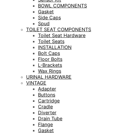
BOWL COMPONENTS
Gasket
Side Caps
Spud
TOILET SEAT COMPONENTS
Toilet Seat Hardware
Toilet Seats
INSTALLATION
Bolt Caps
Floor Bolts
L-Brackets
Wax Rings
URINAL HARDWARE
VINTAGE
Adapter
Buttons
Cartridge
Cradle
Diverter
Drain Tube
Flange
Gasket