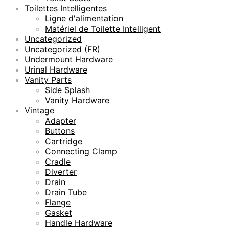
Toilettes Intelligentes
Ligne d'alimentation
Matériel de Toilette Intelligent
Uncategorized
Uncategorized (FR)
Undermount Hardware
Urinal Hardware
Vanity Parts
Side Splash
Vanity Hardware
Vintage
Adapter
Buttons
Cartridge
Connecting Clamp
Cradle
Diverter
Drain
Drain Tube
Flange
Gasket
Handle Hardware