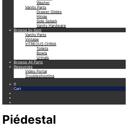
Washer
Vanity Parts
Drawer Glides
Hinge
Side Splash
Vanity Hardware
Browse by Item
Vanity Parts
Vintage
VITREOUS CHINA
Toilets
Bowls
Urinals
Browse All Parts
Resources
Video Portal
Troubleshooting
0
Cart
Piédestal