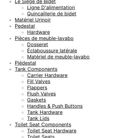
Le Siège de Bidet
Ligne D'alimentation
Quincaillerie de bidet
Matériel Urinoir
Pedestal
Hardware
Pièces de meuble-lavabo
Dosseret
Éclaboussure latérale
Matériel de meuble-lavabo
Piédestal
Tank Components
Carrier Hardware
Fill Valves
Flappers
Flush Valves
Gaskets
Handles & Push Buttons
Tank Hardware
Tank Lids
Toilet Seat Components
Toilet Seat Hardware
Toilet Seats