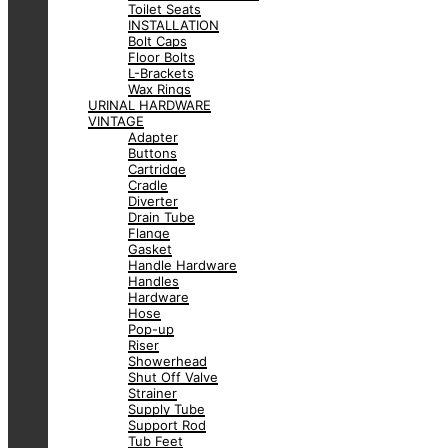
Toilet Seats
INSTALLATION
Bolt Caps
Floor Bolts
L-Brackets
Wax Rings
URINAL HARDWARE
VINTAGE
Adapter
Buttons
Cartridge
Cradle
Diverter
Drain Tube
Flange
Gasket
Handle Hardware
Handles
Hardware
Hose
Pop-up
Riser
Showerhead
Shut Off Valve
Strainer
Supply Tube
Support Rod
Tub Feet