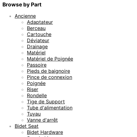
Browse by Part
Ancienne
Adaptateur
Berceau
Cartouche
Déviateur
Drainage
Matériel
Matériel de Poignée
Passoire
Pieds de baignoire
Pince de connexion
Poignée
Riser
Rondelle
Tige de Support
Tube d'alimentation
Tuyau
Vanne d'arrêt
Bidet Seat
Bidet Hardware