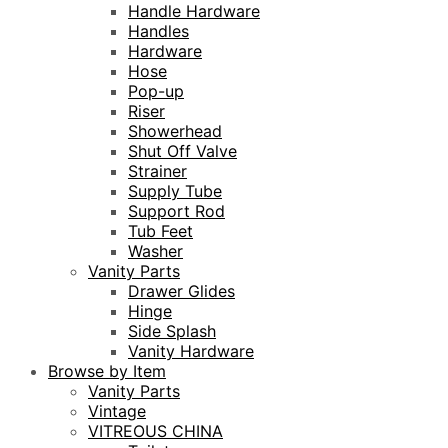
Handle Hardware
Handles
Hardware
Hose
Pop-up
Riser
Showerhead
Shut Off Valve
Strainer
Supply Tube
Support Rod
Tub Feet
Washer
Vanity Parts
Drawer Glides
Hinge
Side Splash
Vanity Hardware
Browse by Item
Vanity Parts
Vintage
VITREOUS CHINA