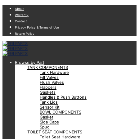
About
Warranty
Contact
Privacy Policy & Terms of Use
Return Policy
Browse by Part
TANK COMPONENTS
Tank Hardware
Fill Valves
Flush Valves
Flappers
Gaskets
Handles & Push Buttons
Tank Lids
Sensor Kit
BOWL COMPONENTS
Gasket
Side Caps
Spud
TOILET SEAT COMPONENTS
Toilet Seat Hardware